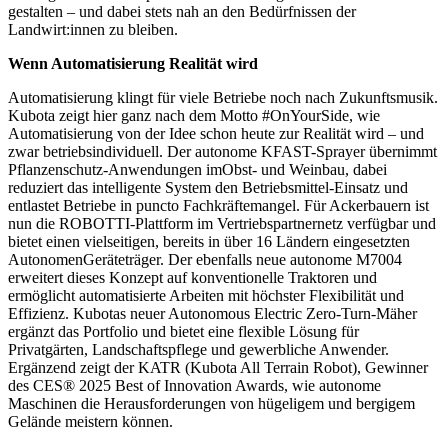
gestalten – und dabei stets nah an den Bedürfnissen der
Landwirt:innen zu bleiben.
Wenn Automatisierung Realität wird
Automatisierung klingt für viele Betriebe noch nach Zukunftsmusik.
Kubota zeigt hier ganz nach dem Motto #OnYourSide, wie
Automatisierung von der Idee schon heute zur Realität wird – und
zwar betriebsindividuell. Der autonome KFAST-Sprayer übernimmt
Pflanzenschutz-Anwendungen imObst- und Weinbau, dabei
reduziert das intelligente System den Betriebsmittel-Einsatz und
entlastet Betriebe in puncto Fachkräftemangel. Für Ackerbauern ist
nun die ROBOTTI-Plattform im Vertriebspartnernetz verfügbar und
bietet einen vielseitigen, bereits in über 16 Ländern eingesetzten
AutonomenGeräteträger. Der ebenfalls neue autonome M7004
erweitert dieses Konzept auf konventionelle Traktoren und
ermöglicht automatisierte Arbeiten mit höchster Flexibilität und
Effizienz. Kubotas neuer Autonomous Electric Zero-Turn-Mäher
ergänzt das Portfolio und bietet eine flexible Lösung für
Privatgärten, Landschaftspflege und gewerbliche Anwender.
Ergänzend zeigt der KATR (Kubota All Terrain Robot), Gewinner
des CES® 2025 Best of Innovation Awards, wie autonome
Maschinen die Herausforderungen von hügeligem und bergigem
Gelände meistern können.