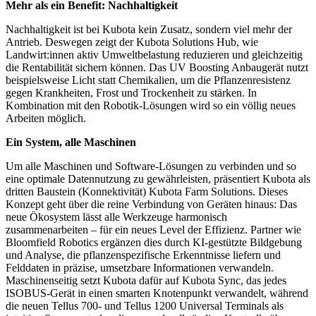
Mehr als ein Benefit: Nachhaltigkeit
Nachhaltigkeit ist bei Kubota kein Zusatz, sondern viel mehr der
Antrieb. Deswegen zeigt der Kubota Solutions Hub, wie
Landwirt:innen aktiv Umweltbelastung reduzieren und gleichzeitig
die Rentabilität sichern können. Das UV Boosting Anbaugerät nutzt
beispielsweise Licht statt Chemikalien, um die Pflanzenresistenz
gegen Krankheiten, Frost und Trockenheit zu stärken. In
Kombination mit den Robotik-Lösungen wird so ein völlig neues
Arbeiten möglich.
Ein System, alle Maschinen
Um alle Maschinen und Software-Lösungen zu verbinden und so
eine optimale Datennutzung zu gewährleisten, präsentiert Kubota als
dritten Baustein (Konnektivität) Kubota Farm Solutions. Dieses
Konzept geht über die reine Verbindung von Geräten hinaus: Das
neue Ökosystem lässt alle Werkzeuge harmonisch
zusammenarbeiten – für ein neues Level der Effizienz. Partner wie
Bloomfield Robotics ergänzen dies durch KI-gestützte Bildgebung
und Analyse, die pflanzenspezifische Erkenntnisse liefern und
Felddaten in präzise, umsetzbare Informationen verwandeln.
Maschinenseitig setzt Kubota dafür auf Kubota Sync, das jedes
ISOBUS-Gerät in einen smarten Knotenpunkt verwandelt, während
die neuen Tellus 700- und Tellus 1200 Universal Terminals als