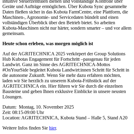
intuitive Steuerzentralen dienen und vollständige Kontrolle über
Geräte und Aufträge ermöglichen. Über Kubota Sync gesammelte
Daten fließen sicher in das Kubota FarmCentre, eine Plattform, die
Maschinen-, Agronomie- und Servicedaten bündelt und einen
vollständigen Überblick über den Betrieb bietet. So arbeiten
Kubota-Maschinen nicht nur härter, sondern smarter – und vor allem
gemeinsam.
Heute schon erleben, was morgen möglich ist
Auf der AGRITECHNICA 2025 verkörpert der Group Solutions
Hub Kubotas Engagement für Fortschritt –passgenau für jeden
Landwirt. Ganz im Sinne des AGRITECHNICA-Mottos
#OnYourSide begleitet Kubota Landwirt:innen Schritt für Schritt in
die autonome Zukunft. Wenn Sie mehr dazu erfahren möchten,
laden wir Sie herzlich zu unserem Kubota-Frühstück auf der
AGRITECHNICA ein. Hier führen wir Sie durch die einzelnen
Bausteine und geben Ihnen exklusive Einblicke in unsere neusten
Lösungen.
Datum: Montag, 10. November 2025
Zeit: 08:15-09:00 Uhr
Location: AGRITECHNICA, Kubota Stand – Halle 5, Stand A20
Weitere Infos finden Sie
hier
.