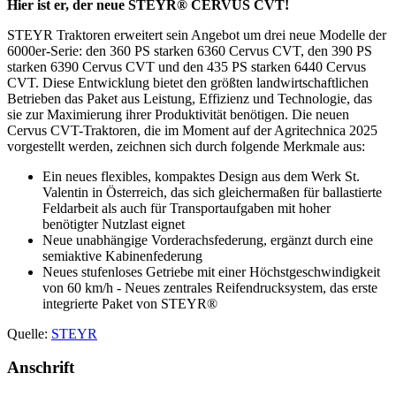
Hier ist er, der neue
STEYR® CERVUS CVT!
STEYR Traktoren erweitert sein Angebot um drei neue Modelle der
6000er-Serie: den 360 PS starken 6360 Cervus CVT, den 390 PS
starken 6390 Cervus CVT und den 435 PS starken 6440 Cervus
CVT. Diese Entwicklung bietet den größten landwirtschaftlichen
Betrieben das Paket aus Leistung, Effizienz und Technologie, das
sie zur Maximierung ihrer Produktivität benötigen. Die neuen
Cervus CVT-Traktoren, die im Moment auf der Agritechnica 2025
vorgestellt werden, zeichnen sich durch folgende Merkmale aus:
Ein neues flexibles, kompaktes Design aus dem Werk St.
Valentin in Österreich, das sich gleichermaßen für ballastierte
Feldarbeit als auch für Transportaufgaben mit hoher
benötigter Nutzlast eignet
Neue unabhängige Vorderachsfederung, ergänzt durch eine
semiaktive Kabinenfederung
Neues stufenloses Getriebe mit einer Höchstgeschwindigkeit
von 60 km/h - Neues zentrales Reifendrucksystem, das erste
integrierte Paket von STEYR®
Quelle:
STEYR
Anschrift