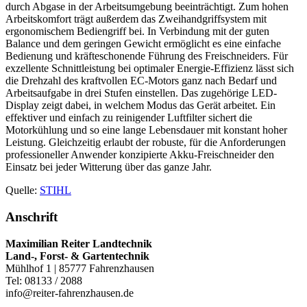
durch Abgase in der Arbeitsumgebung beeinträchtigt. Zum hohen
Arbeitskomfort trägt außerdem das Zweihandgriffsystem mit
ergonomischem Bediengriff bei. In Verbindung mit der guten
Balance und dem geringen Gewicht ermöglicht es eine einfache
Bedienung und kräfteschonende Führung des Freischneiders. Für
exzellente Schnittleistung bei optimaler Energie-Effizienz lässt sich
die Drehzahl des kraftvollen EC-Motors ganz nach Bedarf und
Arbeitsaufgabe in drei Stufen einstellen. Das zugehörige LED-
Display zeigt dabei, in welchem Modus das Gerät arbeitet. Ein
effektiver und einfach zu reinigender Luftfilter sichert die
Motorkühlung und so eine lange Lebensdauer mit konstant hoher
Leistung. Gleichzeitig erlaubt der robuste, für die Anforderungen
professioneller Anwender konzipierte Akku-Freischneider den
Einsatz bei jeder Witterung über das ganze Jahr.
Quelle:
STIHL
Anschrift
Maximilian Reiter Landtechnik
Land-, Forst- & Gartentechnik
Mühlhof 1 | 85777 Fahrenzhausen
Tel: 08133 / 2088
info@reiter-fahrenzhausen.de