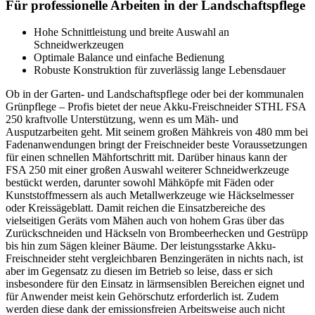
Für professionelle Arbeiten in der Landschaftspflege
Hohe Schnittleistung und breite Auswahl an
Schneidwerkzeugen
Optimale Balance und einfache Bedienung
Robuste Konstruktion für zuverlässig lange Lebensdauer
Ob in der Garten- und Landschaftspflege oder bei der kommunalen
Grünpflege – Profis bietet der neue Akku-Freischneider STHL FSA
250 kraftvolle Unterstützung, wenn es um Mäh- und
Ausputzarbeiten geht. Mit seinem großen Mähkreis von 480 mm bei
Fadenanwendungen bringt der Freischneider beste Voraussetzungen
für einen schnellen Mähfortschritt mit. Darüber hinaus kann der
FSA 250 mit einer großen Auswahl weiterer Schneidwerkzeuge
bestückt werden, darunter sowohl Mähköpfe mit Fäden oder
Kunststoffmessern als auch Metallwerkzeuge wie Häckselmesser
oder Kreissägeblatt. Damit reichen die Einsatzbereiche des
vielseitigen Geräts vom Mähen auch von hohem Gras über das
Zurückschneiden und Häckseln von Brombeerhecken und Gestrüpp
bis hin zum Sägen kleiner Bäume. Der leistungsstarke Akku-
Freischneider steht vergleichbaren Benzingeräten in nichts nach, ist
aber im Gegensatz zu diesen im Betrieb so leise, dass er sich
insbesondere für den Einsatz in lärmsensiblen Bereichen eignet und
für Anwender meist kein Gehörschutz erforderlich ist. Zudem
werden diese dank der emissionsfreien Arbeitsweise auch nicht